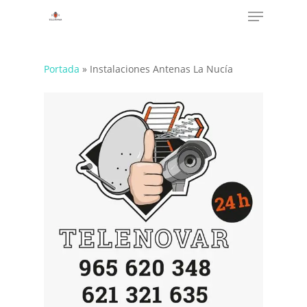
Menu
Skip
to
main
content
Portada
»
Instalaciones Antenas La Nucía